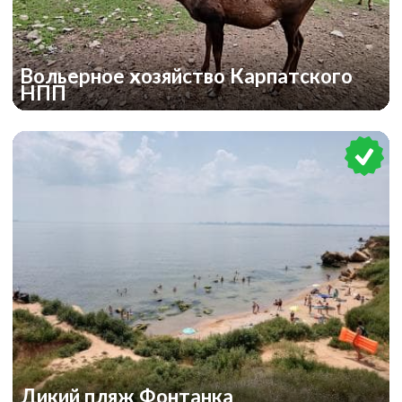
Вольерное хозяйство Карпатского
НПП
Дикий пляж Фонтанка