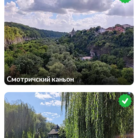
Смотричский каньон