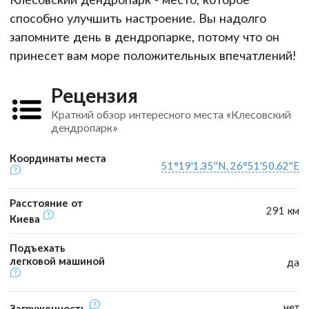
способно улучшить настроение. Вы надолго
запомните день в дендропарке, потому что он
принесет вам море положительных впечатлений!
Рецензия
Краткий обзор интересного места «Клесовский
дендропарк»
Координаты места
51°19'1.35''N, 26°51'50.62''E
Расстояние от
291 км
Киева
Подъехать
легковой машиной
да
нет
Загруженность