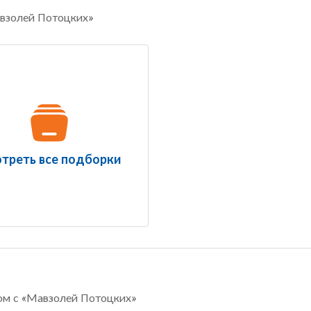
авзолей Потоцких»
треть все подборки
ом с «Мавзолей Потоцких»