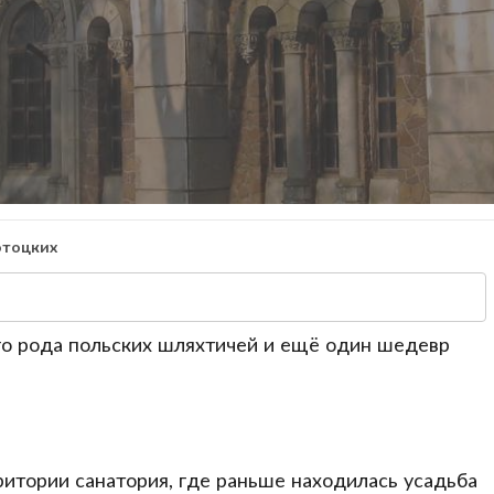
отоцких
го рода польских шляхтичей и ещё один шедевр
итории санатория, где раньше находилась усадьба