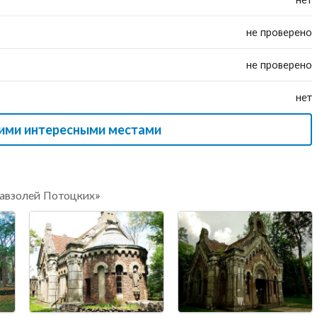
не проверено
не проверено
нет
гими интересными местами
Мавзолей Потоцких»