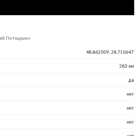
лей Потоцких»
48.862009, 28.710647
283 км
да
нет
нет
нет
нет