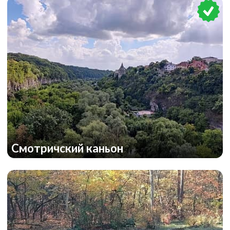
Смотричский каньон