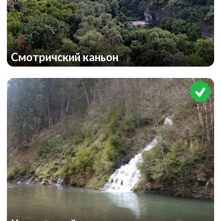
Смотричский каньон