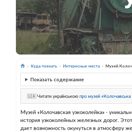
Куда поехать
Интересные места
Музей Колоч
Показать содержание
🇺🇦 Читати українською
про музей «Колочавська 
Музей «Колочавская узкоколейка» - уникальн
история узкоколейных железных дорог. Этот
дает возможность окунуться в атмосферу же