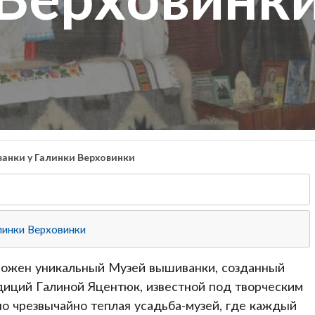
анки у Галинки Верховинки
линки Верховинки
оложен уникальный Музей вышиванки, созданный
диций Галиной Яцентюк, известной под творческим
но чрезвычайно теплая усадьба-музей, где каждый