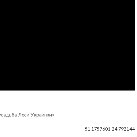
усадьба Леси Украинки»
51.1757601 24.792144