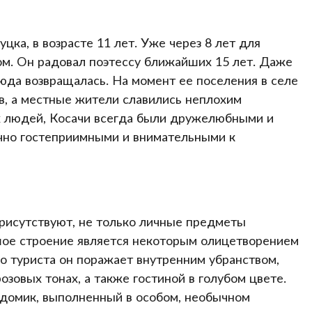
цка, в возрасте 11 лет. Уже через 8 лет для
м. Он радовал поэтессу ближайших 15 лет. Даже
сюда возвращалась. На момент ее поселения в селе
в, а местные жители славились неплохим
х людей, Косачи всегда были дружелюбными и
чно гостеприимными и внимательными к
 присутствуют, не только личные предметы
ьшое строение является некоторым олицетворением
о туриста он поражает внутренним убранством,
зовых тонах, а также гостиной в голубом цвете.
 домик, выполненный в особом, необычном