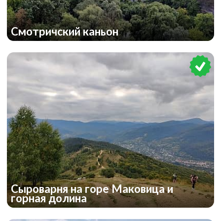
Смотричский каньон
Сыроварня на горе Маковица и
горная долина