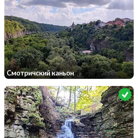
Смотричский каньон