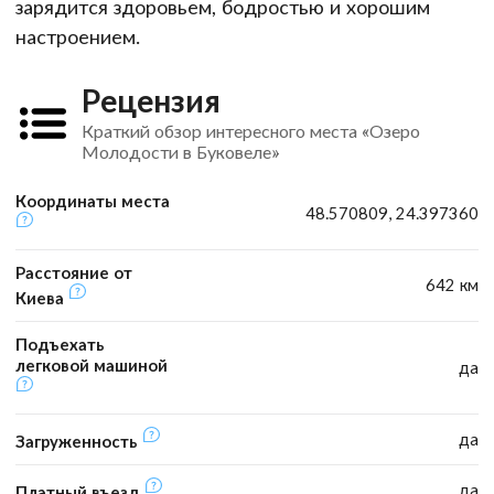
зарядится здоровьем, бодростью и хорошим
настроением.
Рецензия
Краткий обзор интересного места «Озеро
Молодости в Буковеле»
Координаты места
48.570809, 24.397360
Расстояние от
642 км
Киева
Подъехать
легковой машиной
да
да
Загруженность
да
Платный въезд