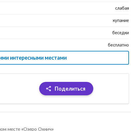
слабая
купание
беседки
бесплатно
гими интересными местами
Поделиться
ном месте «Озеро Охнич»