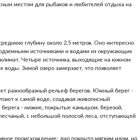
асным местом для рыбаков и любителей отдыха на
среднюю глубину около 2,5 метров. Оно интересно
подземными источниками и водами из окружающих
оклимат. Четыре источника, выходящие на южном
 воды. Зимой озеро замерзает, что позволяет
еет разнообразный рельеф берегов. Южный берег -
упают к самой воде, создавая живописный
берега - низкие, покрытые камышом, березой,
 песчаный, с небольшой полосой леса, отступающей
фяное происхождение: дно покрыто мягким илом, но