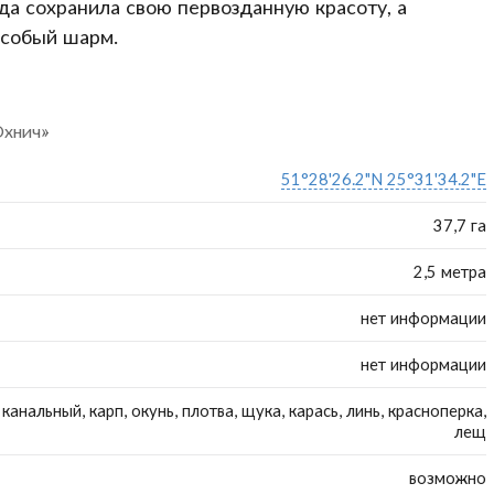
да сохранила свою первозданную красоту, а
особый шарм.
Охнич»
51°28'26.2"N 25°31'34.2"E
37,7 га
2,5 метра
нет информации
нет информации
канальный, карп, окунь, плотва, щука, карась, линь, красноперка,
лещ
возможно