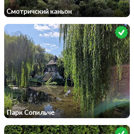
Смотричский каньон
Парк Сопильче