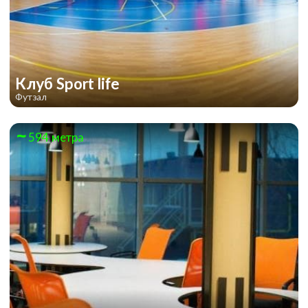
Клуб Sport life
Футзал
594 метра