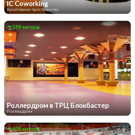
IC Coworking
Креативное пространство
599 метров
Роллердром в ТРЦ Блокбастер
Роллердром
606 метров