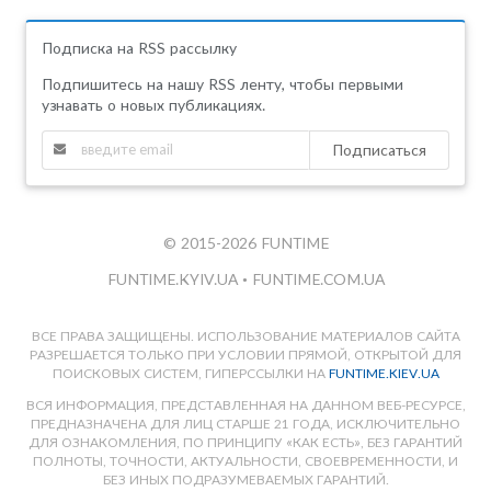
Подписка на RSS рассылку
Подпишитесь на нашу RSS ленту, чтобы первыми
узнавать о новых публикациях.
Подписаться
© 2015-2026 FUNTIME
FUNTIME.KYIV.UA
•
FUNTIME.COM.UA
ВСЕ ПРАВА ЗАЩИЩЕНЫ. ИСПОЛЬЗОВАНИЕ МАТЕРИАЛОВ САЙТА
РАЗРЕШАЕТСЯ ТОЛЬКО ПРИ УСЛОВИИ ПРЯМОЙ, ОТКРЫТОЙ ДЛЯ
ПОИСКОВЫХ СИСТЕМ, ГИПЕРССЫЛКИ НА
FUNTIME.KIEV.UA
ВСЯ ИНФОРМАЦИЯ, ПРЕДСТАВЛЕННАЯ НА ДАННОМ ВЕБ-РЕСУРСЕ,
ПРЕДНАЗНАЧЕНА ДЛЯ ЛИЦ СТАРШЕ 21 ГОДА, ИСКЛЮЧИТЕЛЬНО
ДЛЯ ОЗНАКОМЛЕНИЯ, ПО ПРИНЦИПУ «КАК ЕСТЬ», БЕЗ ГАРАНТИЙ
ПОЛНОТЫ, ТОЧНОСТИ, АКТУАЛЬНОСТИ, СВОЕВРЕМЕННОСТИ, И
БЕЗ ИНЫХ ПОДРАЗУМЕВАЕМЫХ ГАРАНТИЙ.