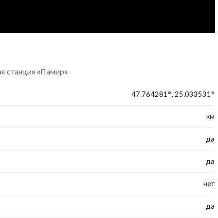
ая станция «Памир»
47.764281°, 25.033531°
км
да
да
нет
да