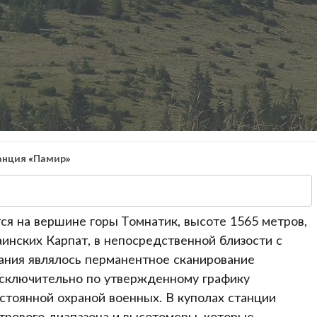
анция «Памир»
я на вершине горы Томнатик, высоте 1565 метров,
аинских Карпат, в непосредственной близости с
ания являлось перманентное сканирование
исключительно по утвержденному графику
стоянной охраной военных. В куполах станции
рового диапазона и высотомеры, которые