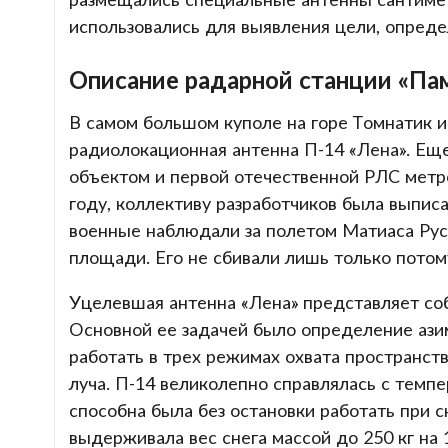
использовались для выявления цели, определ
Описание радарной станции «Па
В самом большом куполе на горе Томнатик и
радиолокационная антенна П-14 «Лена». Еще
объектом и первой отечественной РЛС метро
году, коллективу разработчиков была выпис
военные наблюдали за полетом Матиаса Руст
площади. Его не сбивали лишь только потому
Уцелевшая антенна «Лена» представляет соб
Основной ее задачей было определение ази
работать в трех режимах охвата пространств
луча. П-14 великолепно справлялась с темп
способна была без остановки работать при с
выдерживала вес снега массой до 250 кг на 