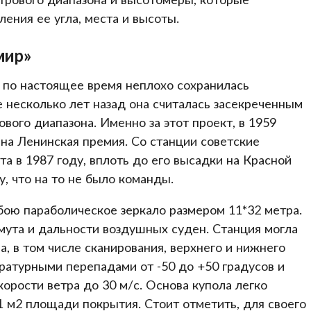
ения ее угла, места и высоты.
мир»
 по настоящее время неплохо сохранилась
 несколько лет назад она считалась засекреченным
вого диапазона. Именно за этот проект, в 1959
ана Ленинская премия. Cо станции советские
а в 1987 году, вплоть до его высадки на Красной
, что на то не было команды.
ою параболическое зеркало размером 11*32 метра.
мута и дальности воздушных суден. Станция могла
а, в том числе сканирования, верхнего и нижнего
ературными перепадами от -50 до +50 градусов и
корости ветра до 30 м/с. Основа купола легко
1 м2 площади покрытия. Стоит отметить, для своего