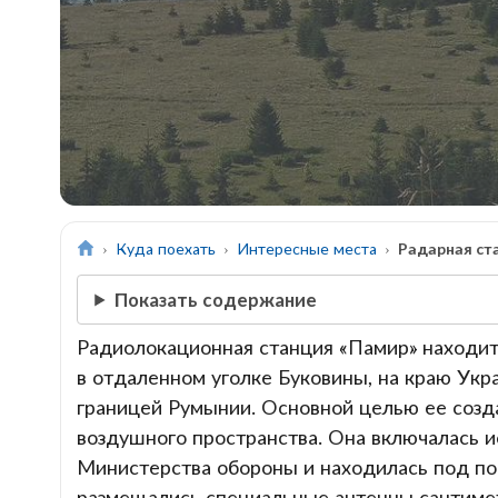
Куда поехать
Интересные места
Радарная ст
Показать содержание
Радиолокационная станция «Памир» находитс
в отдаленном уголке Буковины, на краю Укр
границей Румынии. Основной целью ее созд
воздушного пространства. Она включалась 
Министерства обороны и находилась под по
размещались специальные антенны сантимет