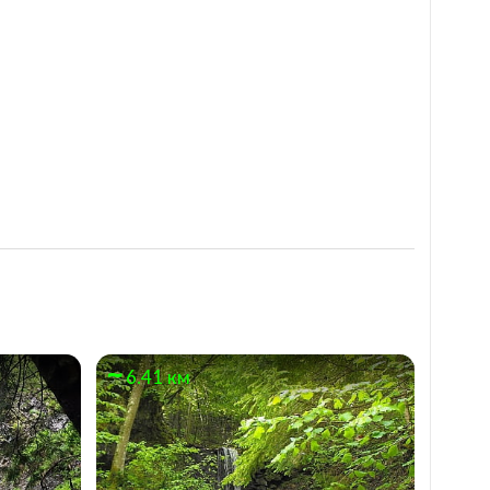
6.41 км