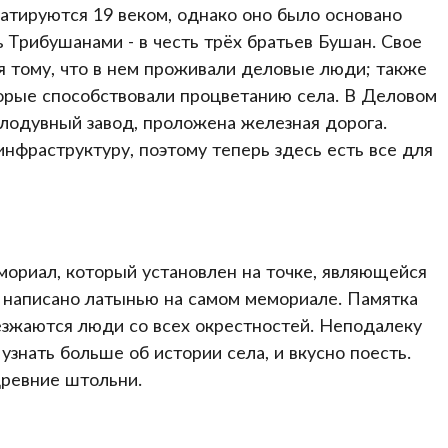
атируются 19 веком, однако оно было основано
 Трибушанами - в честь трёх братьев Бушан. Свое
я тому, что в нем проживали деловые люди; также
орые способствовали процветанию села. В Деловом
лодувный завод, проложена железная дорога.
нфраструктуру, поэтому теперь здесь есть все для
емориал, который установлен на точке, являющейся
 написано латынью на самом мемориале. Памятка
езжаются люди со всех окрестностей. Неподалеку
узнать больше об истории села, и вкусно поесть.
древние штольни.