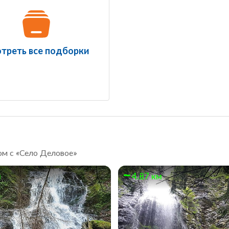
треть все подборки
ом с «Село Деловое»
м
4.87 км