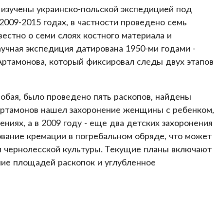
зучены украинско-польской экспедицией под
2009-2015 годах, в частности проведено семь
вестно о семи слоях костного материала и
учная экспедиция датирована 1950-ми годами -
Артамонова, который фиксировал следы двух этапов
Лобая, было проведено пять раскопов, найдены
Артамонов нашел захоронение женщины с ребенком,
ениях, а в 2009 году - еще два детских захоронения
ование кремации в погребальном обряде, что может
и чернолесской культуры. Текущие планы включают
ие площадей раскопок и углубленное