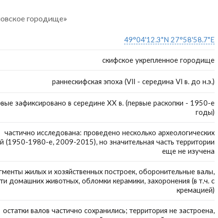
новское городище»
49°04'12.3"N 27°58'58.7"E
скифское укрепленное городище
раннескифская эпоха (VII - середина VI в. до н.э.)
рвые зафиксировано в середине ХХ в. (первые раскопки - 1950-е
годы)
частично исследована: проведено несколько археологических
й (1950-1980-е, 2009-2015), но значительная часть территории
еще не изучена
гменты жилых и хозяйственных построек, оборонительные валы,
ти домашних животных, обломки керамики, захоронения (в т.ч. с
кремацией)
остатки валов частично сохранились; территория не застроена,