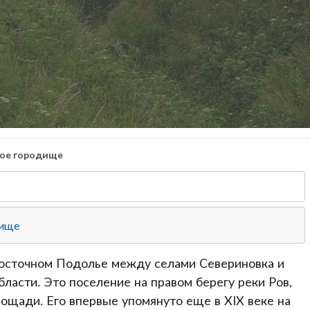
кое городище
дище
осточном Подолье между селами Севериновка и
асти. Это поселение на правом берегу реки Ров,
лощади. Его впервые упомянуто еще в XIX веке на