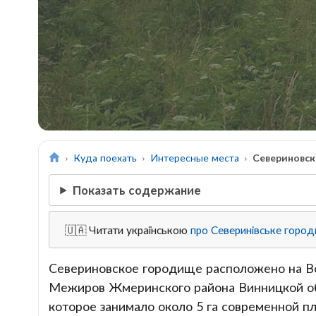
Куда поехать
Интересные места
Севериновс
Показать содержание
🇺🇦 Читати українською
про Северинівське горо
Севериновское городище расположено на В
Межиров Жмеринского района Винницкой обл
которое занимало около 5 га современной п