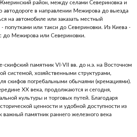
Жмеринский район, между селами Севериновка и
о автодороге в направлении Межирова до выезда
ься на автомобиле или заказать местный
 попутками или такси до Севериновки. Из Киева -
с до Межирова или Севериновки.
скифский памятник VI-VII вв. до н.э. на Восточном
ой системой, хозяйственными структурами,
ля скифов погребальными обычаями (кремациями).
ередине XX века, продолжаются и сегодня,
альной культуры и торговых путей. Благодаря
торической ценности и удобной доступности из
к важный памятник раннего железного века