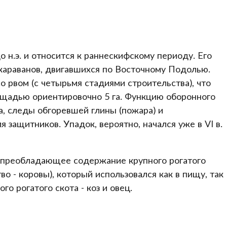
о н.э. и относится к раннескифскому периоду. Его
караванов, двигавшихся по Восточному Подолью.
о рвом (с четырьмя стадиями строительства), что
адью ориентировочно 5 га. Функцию оборонного
, следы обгоревшей глины (пожара) и
защитников. Упадок, вероятно, начался уже в VI в.
 преобладающее содержание крупного рогатого
во - коровы), который использовался как в пищу, так
го рогатого скота - коз и овец.