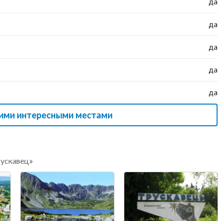
да
да
да
да
да
гими интересными местами
рускавец»