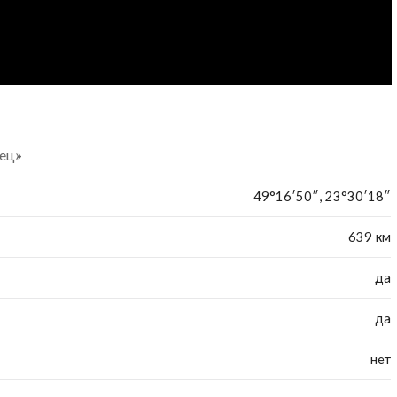
вец»
49°16′50″, 23°30′18″
639 км
да
да
нет