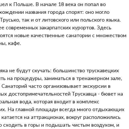
ел к Польше. В начале 18 века он попал во
хождении названия города спорят: оно могло
Трусько, так и от литовского или польского языка.
ее современных закарпатских курортов. Здесь
роятся новые качественные санатории с множеством
ны, кафе.
ка не будут скучать: большинство трускавецких
ть на процедуры, заниматься в тренажерном зале,
. Санаторий часто организовывает экскурсии в
ных достопримечательностей Трускавца - бювет на
альная вода, которая входит в комплекс
их. На главной площади всегда много отдыхающих
о катается на аттракционах, вокруг расположились
о сходить в горы и подышать чистым воздухом, и