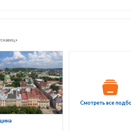
ускавец»
Смотреть все подб
щина