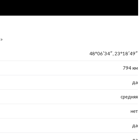
н»
48°06′34″, 23°18′49″
794 км
да
средняя
нет
да
да