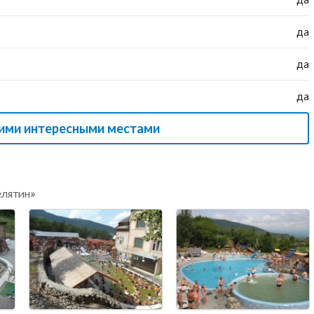
да
да
да
гими интересными местами
елятин»