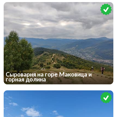
Сыроварня на горе Маковица и
горная долина