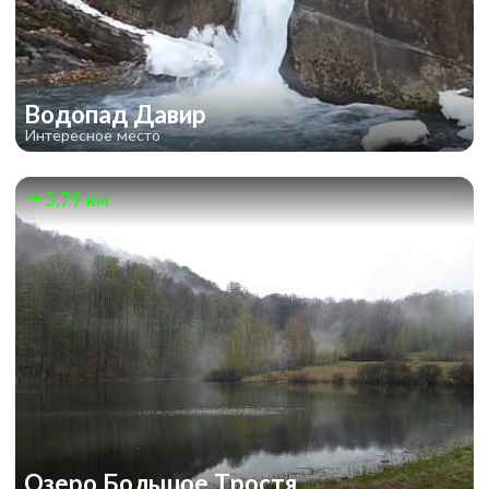
Водопад Давир
Интересное место
5.79 км
Озеро Большое Тростя