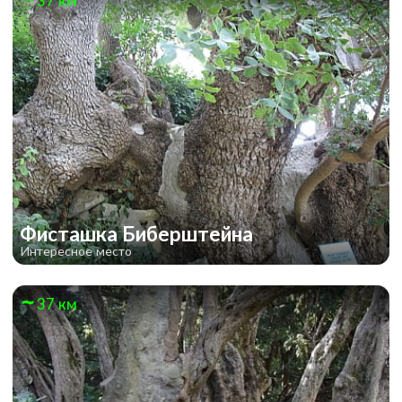
37 км
Фисташка Биберштейна
Интересное место
37 км