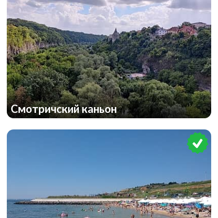
Смотричский каньон