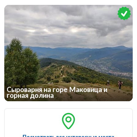
Сыроварня на горе Маковица и
горная долина