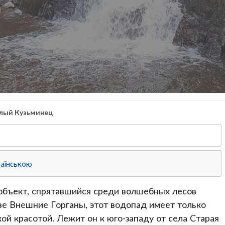
лый Кузьминец
аїнською
объект, спрятавшийся среди волшебных лесов
ве Внешние Горганы, этот водопад имеет только
ой красотой. Лежит он к юго-западу от села Старая