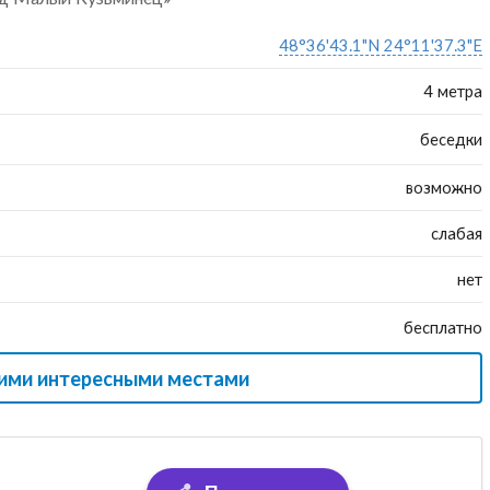
48°36'43.1"N 24°11'37.3"E
4 метра
беседки
возможно
слабая
нет
бесплатно
гими интересными местами