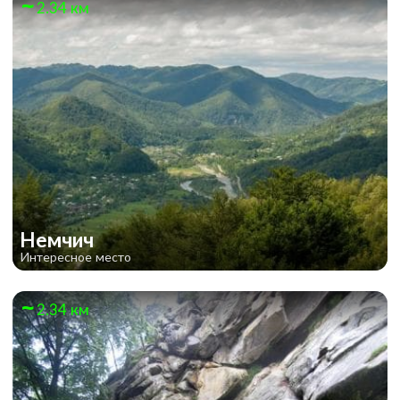
2.34 км
Немчич
Интересное место
2.34 км