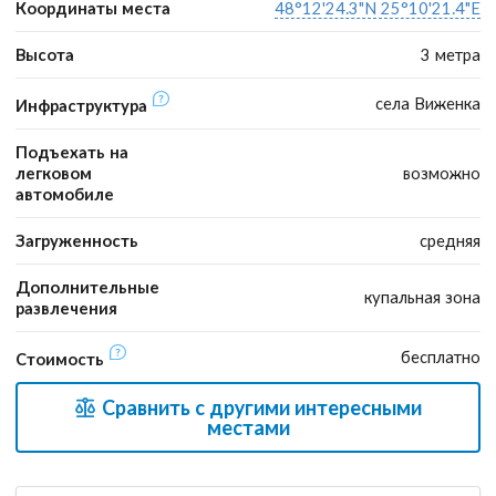
Координаты места
48°12'24.3"N 25°10'21.4"E
Высота
3 метра
села Виженка
Инфраструктура
Подъехать на
легковом
возможно
автомобиле
Загруженность
средняя
Дополнительные
купальная зона
развлечения
бесплатно
Стоимость
Сравнить с другими интересными
местами