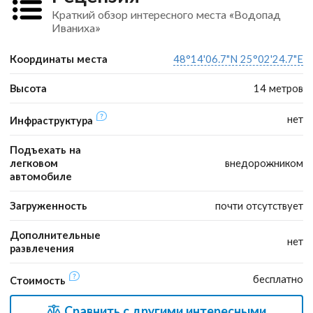
Краткий обзор интересного места «Водопад
Иваниха»
Координаты места
48°14'06.7"N 25°02'24.7"E
Высота
14 метров
нет
Инфраструктура
Подъехать на
легковом
внедорожником
автомобиле
Загруженность
почти отсутствует
Дополнительные
нет
развлечения
бесплатно
Стоимость
Сравнить с другими интересными