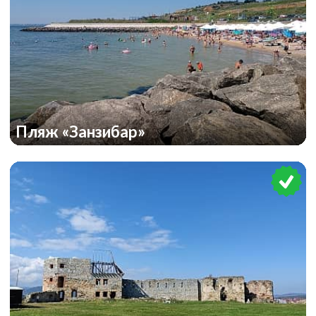
Пляж «Занзибар»