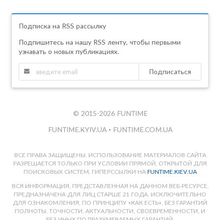
Подписка на RSS рассылку
Подпишитесь на нашу RSS ленту, чтобы первыми
узнавать о новых публикациях.
Подписаться
© 2015-2026 FUNTIME
FUNTIME.KYIV.UA
•
FUNTIME.COM.UA
ВСЕ ПРАВА ЗАЩИЩЕНЫ. ИСПОЛЬЗОВАНИЕ МАТЕРИАЛОВ САЙТА
РАЗРЕШАЕТСЯ ТОЛЬКО ПРИ УСЛОВИИ ПРЯМОЙ, ОТКРЫТОЙ ДЛЯ
ПОИСКОВЫХ СИСТЕМ, ГИПЕРССЫЛКИ НА
FUNTIME.KIEV.UA
ВСЯ ИНФОРМАЦИЯ, ПРЕДСТАВЛЕННАЯ НА ДАННОМ ВЕБ-РЕСУРСЕ,
ПРЕДНАЗНАЧЕНА ДЛЯ ЛИЦ СТАРШЕ 21 ГОДА, ИСКЛЮЧИТЕЛЬНО
ДЛЯ ОЗНАКОМЛЕНИЯ, ПО ПРИНЦИПУ «КАК ЕСТЬ», БЕЗ ГАРАНТИЙ
ПОЛНОТЫ, ТОЧНОСТИ, АКТУАЛЬНОСТИ, СВОЕВРЕМЕННОСТИ, И
БЕЗ ИНЫХ ПОДРАЗУМЕВАЕМЫХ ГАРАНТИЙ.