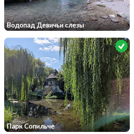
Водопад Девичьи слезы
Парк Сопильче