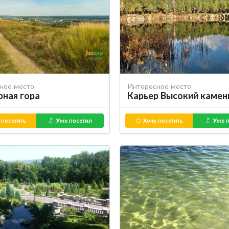
ное место
Интересное место
ная гора
Карьер Высокий камен
 посетить
Уже посетил
Хочу посетить
Уже п