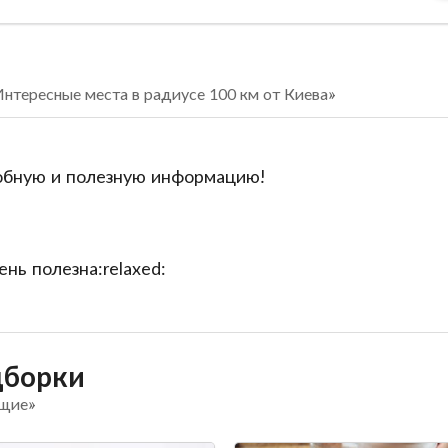
нтересные места в радиусе 100 км от Киева»
робную и полезную информацию!
нь полезна:relaxed:
дборки
бщие»