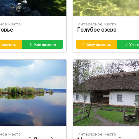
ное место
Интересное место
орье
Голубое озеро
 посетить
Уже посетил
Хочу посетить
Уже п
ное место
Интересное место