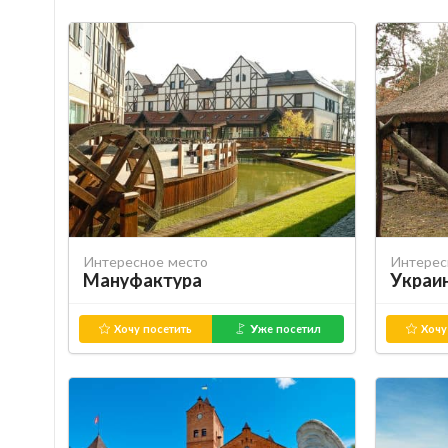
Интересное место
Интерес
Мануфактура
Украи
Хочу посетить
Уже посетил
Хочу