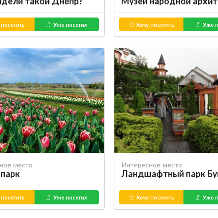
идели такой Днепр?
 посетить
Уже посетил
Хочу посетить
Уже п
ное место
Интересное место
парк
Ландшафтный парк Бу
 посетить
Уже посетил
Хочу посетить
Уже п