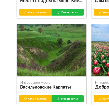
Место с видом на море. Киевское море
А вы в
Хочу посетить
Уже посетил
Хочу
Интересное место
Интерес
Васильковские Карпаты
Добро
Хочу посетить
Уже посетил
Хочу