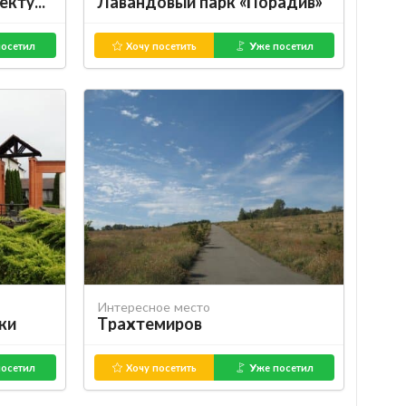
Музей народной архитектуры и быта Среднего Поднепровья
Лавандовый парк «Порадив»
осетил
Хочу посетить
Уже посетил
Интересное место
ки
Трахтемиров
осетил
Хочу посетить
Уже посетил