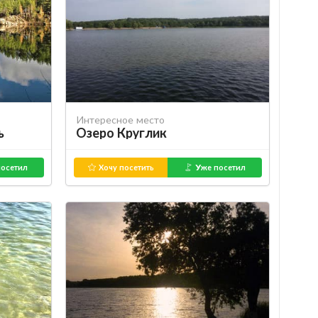
Интересное место
ь
Озеро Круглик
осетил
Хочу посетить
Уже посетил