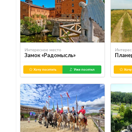
Интересное место
Интерес
Замок «Радомысль»
Планер
Хочу посетить
Уже посетил
Хочу