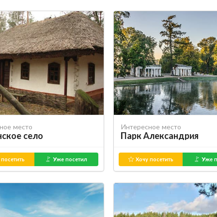
ное место
Интересное место
нское село
Парк Александрия
 посетить
Уже посетил
Хочу посетить
Уже п