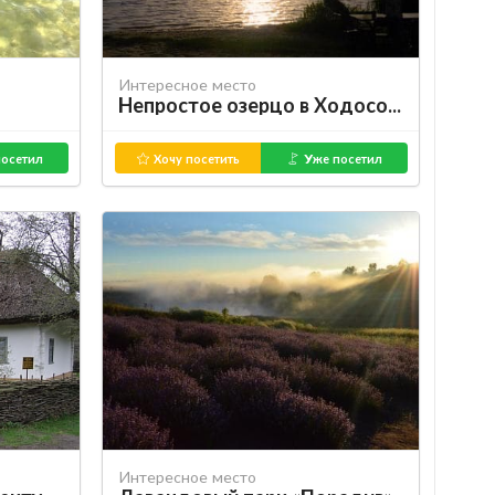
Интересное место
Непростое озерцо в Ходосовке
осетил
Хочу посетить
Уже посетил
Интересное место