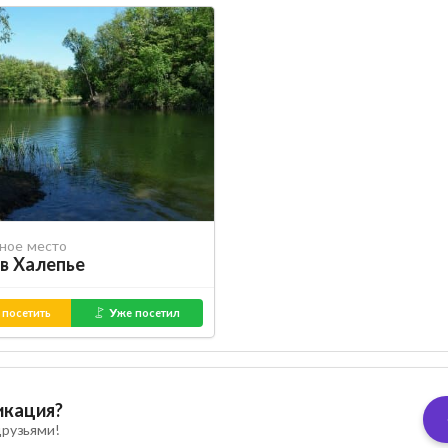
ное место
в Халепье
 посетить
Уже посетил
икация?
рузьями!