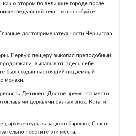
, как о втором по величине городе после
ой нижеследующий текст и попробуйте
 Главные достопримечательности Чернигова
щеры. Первую пещеру выкопал преподобный
и продолжали выкапывать здесь себе
ате был создан настоящий подземный
е монахи.
крепость Детинец. Долгое время это место
тоглавыми церквями разных эпох. Кстати,
ец архитектуры казацкого барокко; Спасо-
зательно посетите эти места.