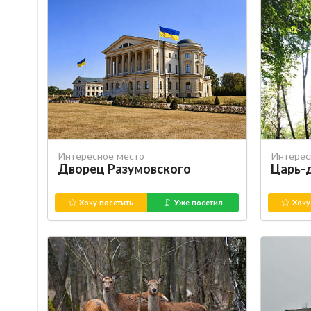
Интересное место
Интерес
Дворец Разумовского
Царь-
Хочу посетить
Уже посетил
Хочу