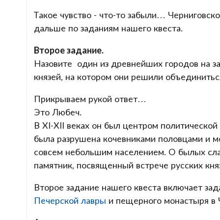
Такое чувство - что-то забыли… Черниговск
дальше по заданиям нашего квеста.
Второе задание.
Назовите один из древнейших городов на зап
князей, на котором они решили объединитьс
Прикрываем рукой ответ…
Это Любеч.
В XI-XII веках он был центром политическо
была разрушена кочевниками половцами и мо
совсем небольшим населением. О былых слав
памятник, посвященный встрече русских кня
Второе задание нашего квеста включает зад
Печерской лавры
и пещерного монастыря в Ч