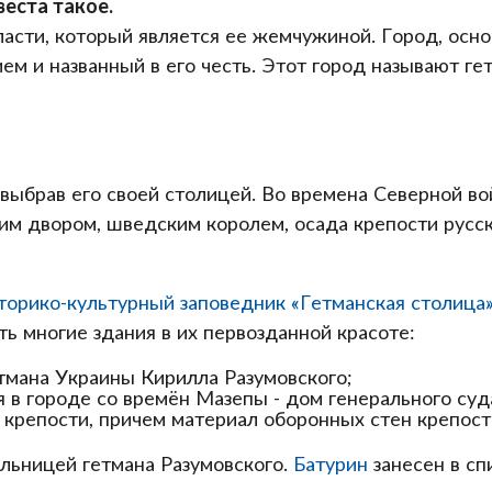
веста такое.
ласти, который является ее жемчужиной. Город, осн
м и названный в его честь. Этот город называют ге
выбрав его своей столицей. Во времена Северной во
м двором, шведским королем, осада крепости русск
торико-культурный заповедник «Гетманская столица
ть многие здания в их первозданной красоте:
тмана Украины Кирилла Разумовского;
 в городе со времён Мазепы - дом генерального суд
 крепости, причем материал оборонных стен крепост
альницей гетмана Разумовского.
Батурин
занесен в с