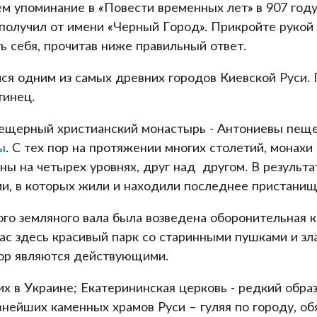
м упоминание в «Повести временных лет» в 907 году
н получил от имени «Черный Город». Прикройте рук
ь себя, прочитав ниже правильный ответ.
ся одним из самых древних городов Киевской Руси.
тинец.
 пещерный христианский монастырь - Антониевы пе
ы
. С тех пор на протяжении многих столетий, монах
ы на четырех уровнях, друг над другом. В результ
ми, в которых жили и находили последнее пристанищ
того земляного вала была возведена оборонительная 
с здесь красивый парк со старинными пушками и зла
пор являются действующими.
х в Украине; Екатерининская церковь - редкий образ
нейших каменных храмов Руси – гуляя по городу, обя