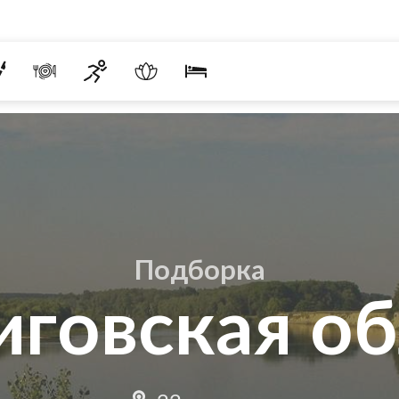
Подборка
иговская об