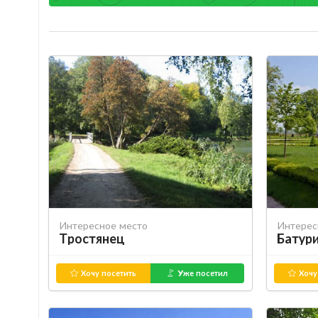
Интересное место
Интерес
Тростянец
Батур
Хочу посетить
Уже посетил
Хочу