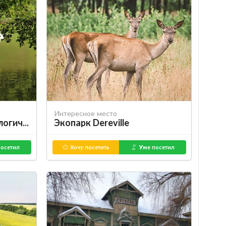
Интересное место
Тростянецкий дендрологический парк
Экопарк Dereville
осетил
Хочу посетить
Уже посетил