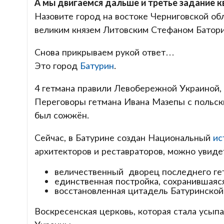
А мы двигаемся дальше и третье задание к
Назовите город на востоке Черниговской об
великим князем Литовским Стефаном Баторие
Снова прикрываем рукой ответ…
Это город
Батурин
.
4 гетмана правили Левобережной Украиной, 
Переговоры гетмана Ивана Мазепы с польски
был сожжён.
Сейчас, в Батурине создан Национальный
ис
архитекторов и реставраторов, можно увиде
величественный дворец последнего ге
единственная постройка, сохранившаяся
восстановленная цитадель Батуринской
Воскресенская церковь, которая стала усып