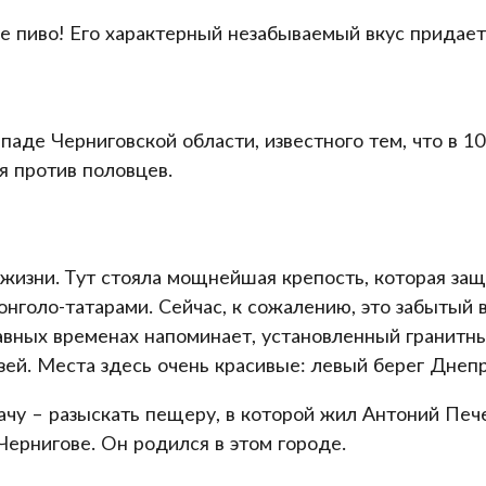
ое пиво! Его характерный незабываемый вкус придае
аде Черниговской области, известного тем, что в 10
я против половцев.
й жизни. Тут стояла мощнейшая крепость, которая з
нголо-татарами. Сейчас, к сожалению, это забытый 
ных временах напоминает, установленный гранитный
зей. Места здесь очень красивые: левый берег Днеп
ачу – разыскать пещеру, в которой жил Антоний Пече
ернигове. Он родился в этом городе.