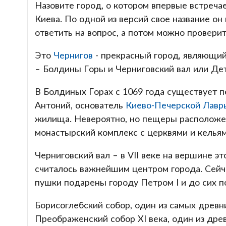
Назовите город, о котором впервые встречае
Киева. По одной из версий свое название о
ответить на вопрос, а потом можно проверит
Это
Чернигов
- прекрасный город, являющий
– Болдины Горы и Черниговский вал или Де
В Болдиных Горах с 1069 года существует
Антоний, основатель
Киево-Печерской Лавр
жилища. Невероятно, но пещеры расположен
монастырский комплекс с церквями и келья
Черниговский вал – в VII веке на вершине э
считалось важнейшим центром города. Сейча
пушки подарены городу Петром I и до сих 
Борисоглебский собор, один из самых древни
Преображенский собор XI века, один из древ