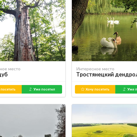
ное место
Интересное место
дуб
 посетить
Уже посетил
Хочу посетить
Уже п