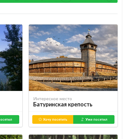
Интересное место
Батуринская крепость
осетил
Хочу посетить
Уже посетил