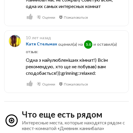
одна их самых интересных комнат
Оценки
Пожаловаться
10 лет назад
Катя Стельмах
оценил(а) на
и оставил(a)
5.0
отзыв:
Одна з найулюбленіших кімнат!) Всім
рекомендую, хто ще не побував) вам
сподобається!)):grinning::relaxed:
Оценки
Пожаловаться
Что еще есть рядом
Интересные места, которые находятся рядом с
квест-комнатой «Дневник каннибала»