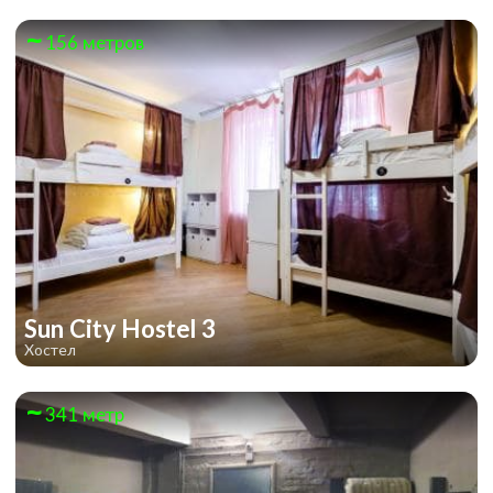
156 метров
Sun City Hostel 3
Хостел
341 метр