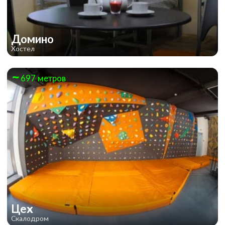
Домино
Хостел
697 метров
Цех
Скалодром