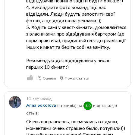
відвідувачів повинно звідти будти більше ;)
4. Викладайте фото команд, що вас
відвідали. Люди будуть репостити свої
фотки, а це додаткова реклама :))
5. Ходіть самі у квест-кімнати, домовляйтеся
з власниками про відвідування бартером (це
норм практика), придивляйтеся до реалізації
інших кімнат та беріть собі на замітку.
Рекомендую для відвідування у числі
перших 10 кімнат :)
Оценки
Пожаловаться
10 лет назад
Anna Sokolova
оценил(а) на
и оставил(a)
5.0
отзыв:
Очень понравилось, посмеялись от души,
моментами очень страшно было, потупили)))
Каннибал нас не сожрал) Советую всем,