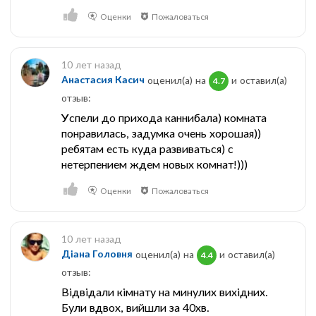
Оценки
Пожаловаться
10 лет назад
Анастасия Касич
оценил(а) на
и оставил(a)
4.7
отзыв:
Успели до прихода каннибала) комната
понравилась, задумка очень хорошая))
ребятам есть куда развиваться) с
нетерпением ждем новых комнат!)))
Оценки
Пожаловаться
10 лет назад
Діана Головня
оценил(а) на
и оставил(a)
4.4
отзыв:
Відвідали кімнату на минулих вихідних.
Були вдвох, вийшли за 40хв.