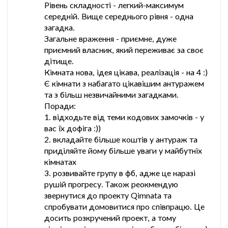
Рівень складності - легкий-максимум
середній. Вище середнього рівня - одна
загадка.
Загальне враження - приємне, дуже
приємний власник, який переживає за своє
дітище.
Кімната нова, ідея цікава, реалізація - на 4 :)
Є кімнати з набагато цікавішим антуражем
та з більш незвичайними загадками.
Поради:
1. відходьте від теми кодових замочків - у
вас їх дофіга :))
2. вкладайте більше коштів у антураж та
приділяйте йому більше уваги у майбутніх
кімнатах
3. розвивайте групу в фб, адже це наразі
рушій прогресу. Також реокмендую
звернутися до проекту Qimnata та
спробувати домовитися про співпрацю. Це
досить розкручений проект, а тому