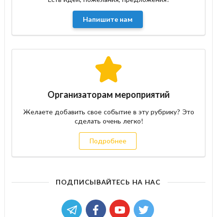
жителям Киева, не знающим, чем заняться, и
желающим побывать в тех местах города, о
Напишите нам
которых даже не знали (поверьте, таких мест
достаточно много).
На страницах данной афиши собрана только
проверенная информация о мероприятиях,
соревнованиях, конкурсах и киносеансах
города. А также найдете данные о стоимости
Организаторам мероприятий
билетов на концерты, время начала и их
Желаете добавить свое событие в эту рубрику? Это
длительности. Мы знаем, как провести время с
сделать очень легко!
пользой и своими знаниями готовы делиться с
Подробнее
нашими пользователями.
ПОДПИСЫВАЙТЕСЬ НА НАС