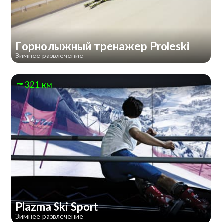
Горнолыжный тренажер Proleski
Зимнее развлечение
321 км
Plazma Ski Sport
Зимнее развлечение