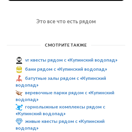
Это все что есть рядом
СМОТРИТЕ ТАКЖЕ
vr квесты рядом с «Купинский водопад»
бани рядом с «Купинский водопад»
батутные залы рядом с «Купинский
водопад»
веревочные парки рядом с «Купинский
водопад»
горнолыжные комплексы рядом с
«Купинский водопад»
живые квесты рядом с «Купинский
водопад»