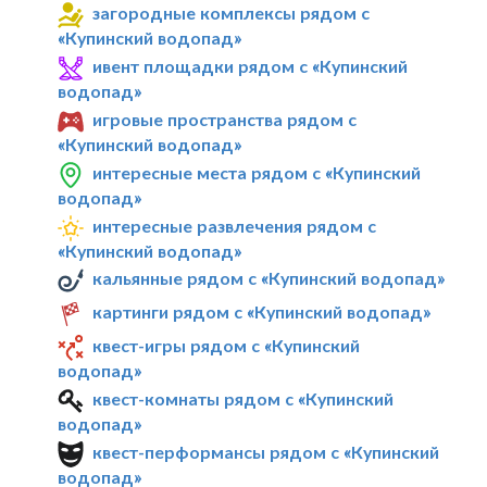
загородные комплексы рядом с
«Купинский водопад»
ивент площадки рядом с «Купинский
водопад»
игровые пространства рядом с
«Купинский водопад»
интересные места рядом с «Купинский
водопад»
интересные развлечения рядом с
«Купинский водопад»
кальянные рядом с «Купинский водопад»
картинги рядом с «Купинский водопад»
квест-игры рядом с «Купинский
водопад»
квест-комнаты рядом с «Купинский
водопад»
квест-перформансы рядом с «Купинский
водопад»