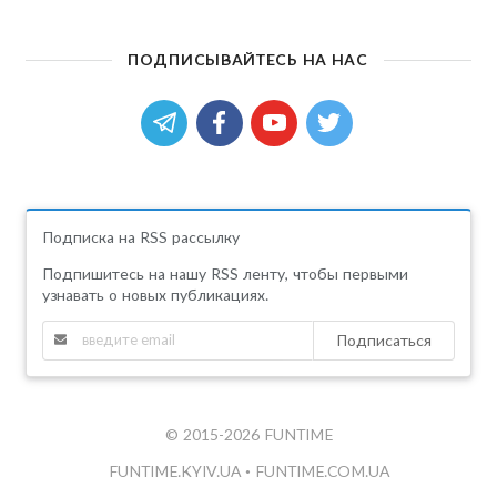
ПОДПИСЫВАЙТЕСЬ НА НАС
Подписка на RSS рассылку
Подпишитесь на нашу RSS ленту, чтобы первыми
узнавать о новых публикациях.
Подписаться
© 2015-2026 FUNTIME
FUNTIME.KYIV.UA
•
FUNTIME.COM.UA