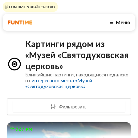
FUNTIME УКРАЇНСЬКОЮ
Меню
☰
Картинги рядом из
«Музей «Святодуховская
церковь»
Ближайшие картинги, находящиеся недалеко
от
интересного места «Музей
«Святодуховская церковь»
Фильтровать
527 км