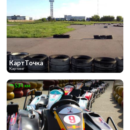
КартТочка
Картинг
534 км