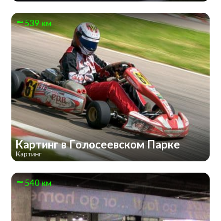
539 км
Картинг в Голосеевском Парке
Картинг
540 км