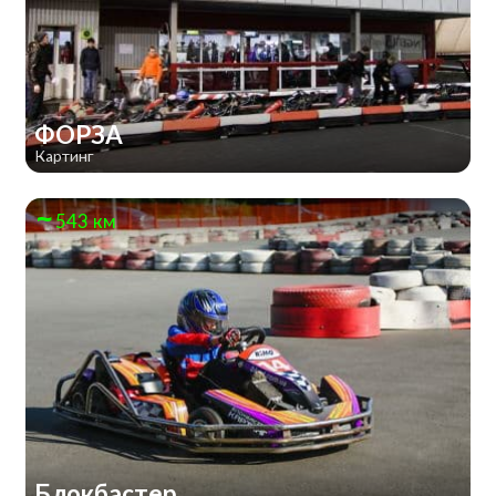
ФОРЗА
Картинг
543 км
Блокбастер