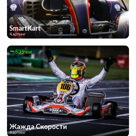
SmartKart
Картинг
535 км
Жажда Скорости
Картинг