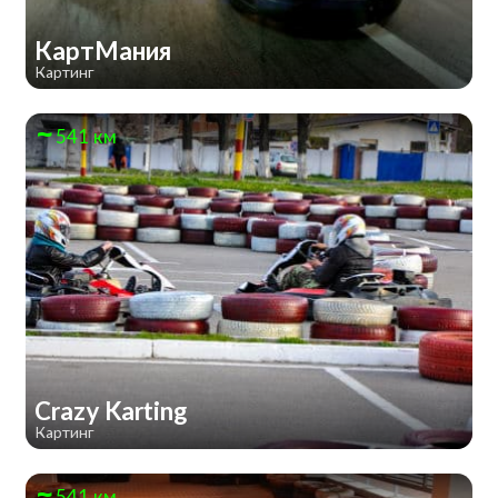
КартМания
Картинг
541 км
Crazy Karting
Картинг
541 км