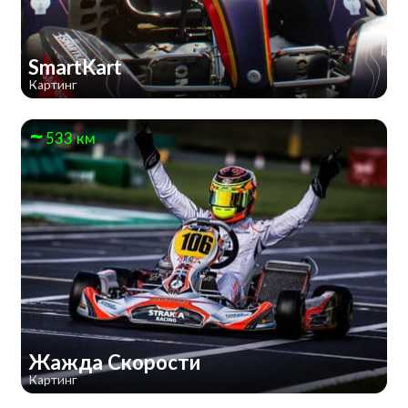
SmartKart
Картинг
533 км
Жажда Скорости
Картинг