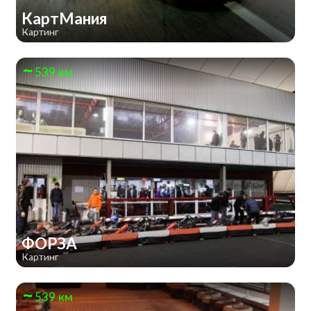
КартМания
Картинг
539 км
ФОРЗА
Картинг
539 км