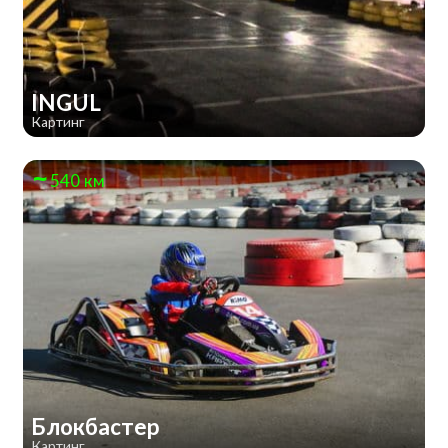
INGUL
Картинг
540 км
Блокбастер
Картинг