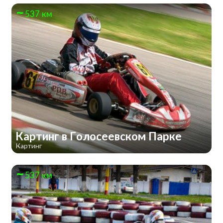
537 км
Картинг в Голосеевском Парке
Картинг
537 км