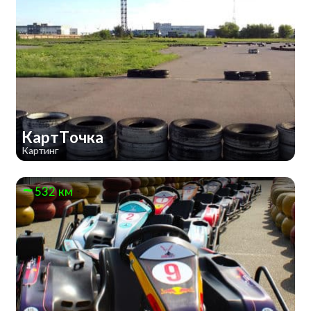
КартТочка
Картинг
532 км