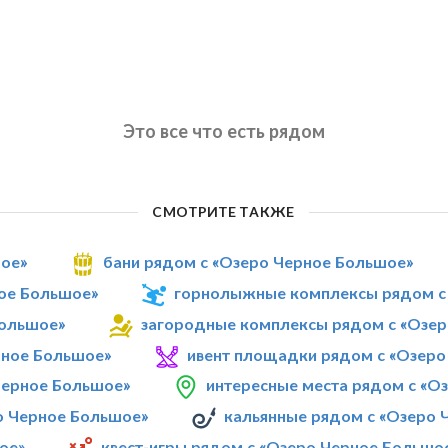
Это все что есть рядом
СМОТРИТЕ ТАКЖЕ
шое»
бани рядом с «Озеро Черное Большое»
ное Большое»
горнолыжные комплексы рядом с
Большое»
загородные комплексы рядом с «Озе
рное Большое»
ивент площадки рядом с «Озеро
Черное Большое»
интересные места рядом с «О
о Черное Большое»
кальянные рядом с «Озеро 
ое»
квест-игры рядом с «Озеро Черное Большо