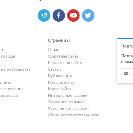
Страницы
Подпи
ать
О нас
Подпи
в городе
Обратная связь
новых
Реклама на сайте
е пространства
Статьи
е
Публикации
выпить
Пресс-релизы
развлечения
Карта сайта
 здоровье
Интересные ссылки
Удаление отзывов
Условия пользования
Отказ от ответственности