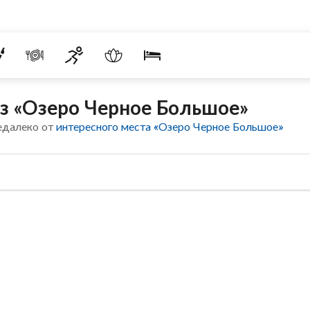
з «Озеро Черное Большое»
едалеко от
интересного места «Озеро Черное Большое»