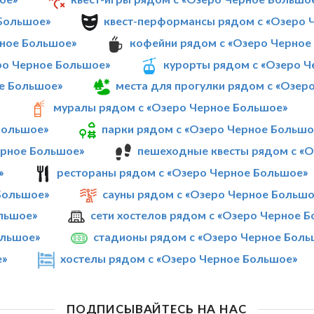
 Большое»
квест-перформансы рядом с «Озеро 
рное Большое»
кофейни рядом с «Озеро Черное
ро Черное Большое»
курорты рядом с «Озеро 
ое Большое»
места для прогулки рядом с «Озер
»
муралы рядом с «Озеро Черное Большое»
Большое»
парки рядом с «Озеро Черное Большо
ерное Большое»
пешеходные квесты рядом с «
»
рестораны рядом с «Озеро Черное Большое»
Большое»
сауны рядом с «Озеро Черное Большо
ольшое»
сети хостелов рядом с «Озеро Черное 
ольшое»
стадионы рядом с «Озеро Черное Боль
е»
хостелы рядом с «Озеро Черное Большое»
ПОДПИСЫВАЙТЕСЬ НА НАС