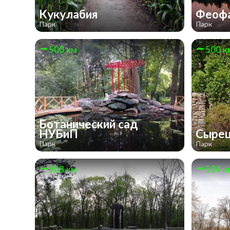
Кукулабия
Феоф
Парк
Парк
500 км
500 к
Ботанический сад
НУБиП
Сырец
Парк
Парк
503 км
504 к