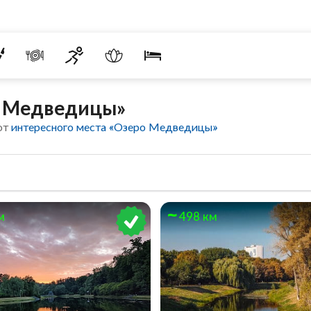
о Медведицы»
от
интересного места «Озеро Медведицы»
м
498 км