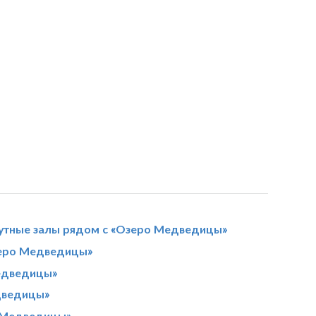
утные залы рядом с «Озеро Медведицы»
зеро Медведицы»
едведицы»
дведицы»
о Медведицы»