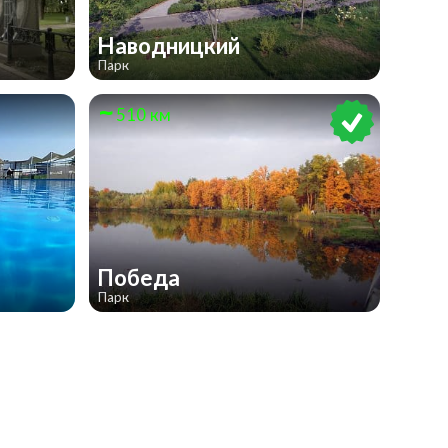
Наводницкий
Парк
510 км
Победа
Парк