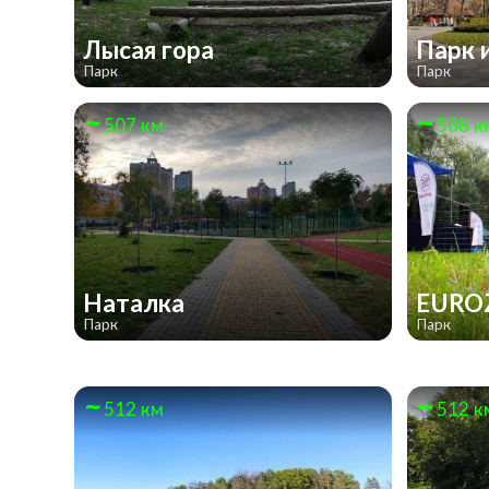
Лысая гора
Парк 
Парк
Парк
507 км
508 к
Наталка
EURO
Парк
Парк
512 км
512 к