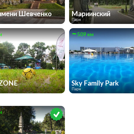
имени Шевченко
Мариинский
Парк
м
509 км
ZONE
Sky Family Park
Парк
м