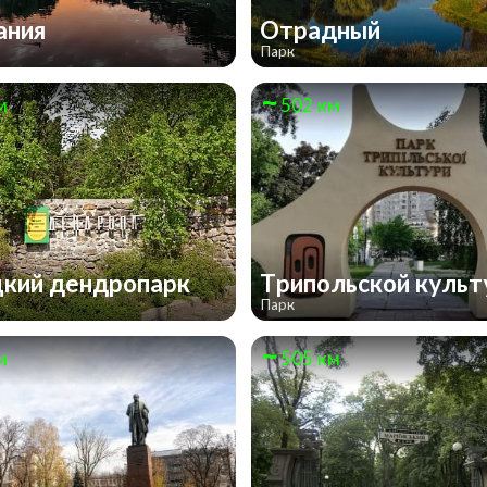
ания
Отрадный
Парк
м
502 км
кий дендропарк
Трипольской куль
Парк
м
505 км