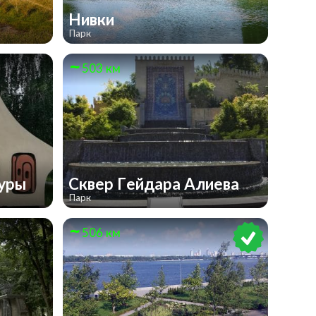
Нивки
Парк
503 км
туры
Сквер Гейдара Алиева
Парк
506 км