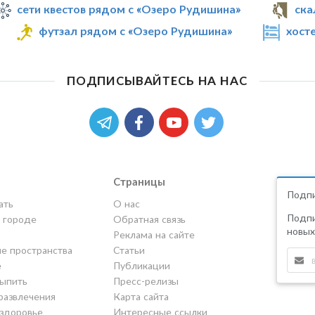
сети квестов рядом с «Озеро Рудишина»
ска
футзал рядом с «Озеро Рудишина»
хост
ПОДПИСЫВАЙТЕСЬ НА НАС
Страницы
Подпи
ать
О нас
Подпи
в городе
Обратная связь
новых
Реклама на сайте
е пространства
Статьи
е
Публикации
выпить
Пресс-релизы
развлечения
Карта сайта
 здоровье
Интересные ссылки