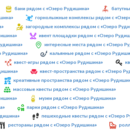
бани рядом с «Озеро Рудишина»
батутны
ишина»
горнолыжные комплексы рядом с «Озер
а»
загородные комплексы рядом с «Озеро Руд
дишина»
ивент площадки рядом с «Озеро Руди
Рудишина»
интересные места рядом с «Озеро Р
о Рудишина»
кальянные рядом с «Озеро Рудиши
квест-игры рядом с «Озеро Рудишина»
к
дишина»
квест-пространства рядом с «Озеро Р
креативные пространства рядом с «Озеро Рудиши
массовые квесты рядом с «Озеро Рудишина»
дишина»
музеи рядом с «Озеро Рудишина»
а»
парки рядом с «Озеро Рудишина»
удишина»
пешеходные квесты рядом с «Озеро 
рестораны рядом с «Озеро Рудишина»
ролл