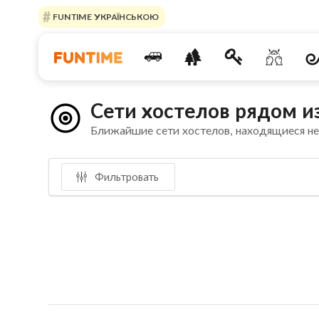
FUNTIME УКРАЇНСЬКОЮ
Сети хостелов рядом и
Ближайшие сети хостелов, находящиеся н
Фильтровать