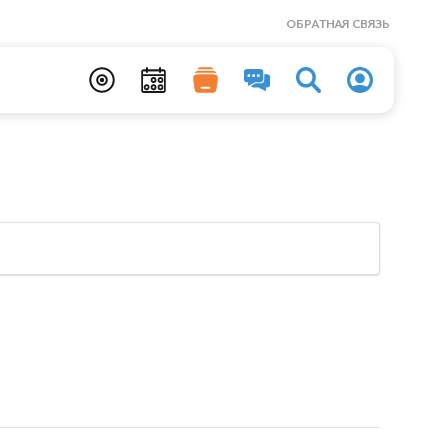
ОБРАТНАЯ СВЯЗЬ