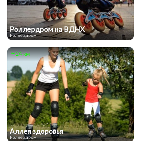
Роллердром на ВДНХ
Роллердром
24 км
Аллея здоровья
Роллердром