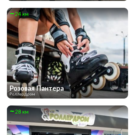
24 км
Розовая Пантера
Роллердром
28 км