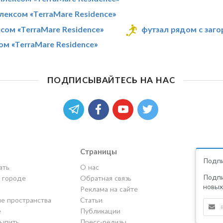
ексом «TerraMare Residence»
ом «TerraMare Residence»
футзал рядом с заг
м «TerraMare Residence»
ПОДПИСЫВАЙТЕСЬ НА НАС
Страницы
Подпи
ать
О нас
Подпи
в городе
Обратная связь
новых
Реклама на сайте
е пространства
Статьи
е
Публикации
выпить
Пресс-релизы