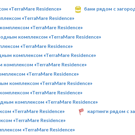
ом «TerraMare Residence»
бани рядом с загоро
плексом «TerraMare Residence»
комплексом «TerraMare Residence»
одным комплексом «TerraMare Residence»
лексом «TerraMare Residence»
дным комплексом «TerraMare Residence»
м комплексом «TerraMare Residence»
мплексом «TerraMare Residence»
ным комплексом «TerraMare Residence»
комплексом «TerraMare Residence»
одным комплексом «TerraMare Residence»
сом «TerraMare Residence»
картинги рядом с з
ксом «TerraMare Residence»
плексом «TerraMare Residence»