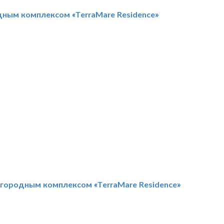
дным комплексом «TerraMare Residence»
агородным комплексом «TerraMare Residence»