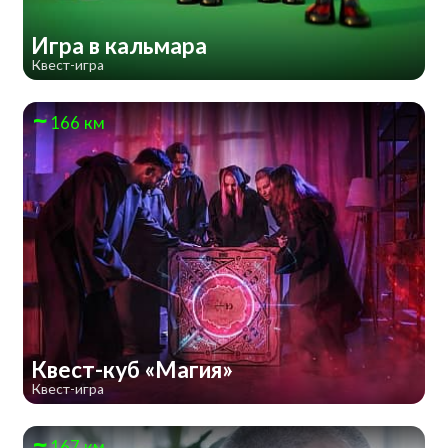
Игра в кальмара
Квест-игра
166 км
Квест-куб «Магия»
Квест-игра
167 км