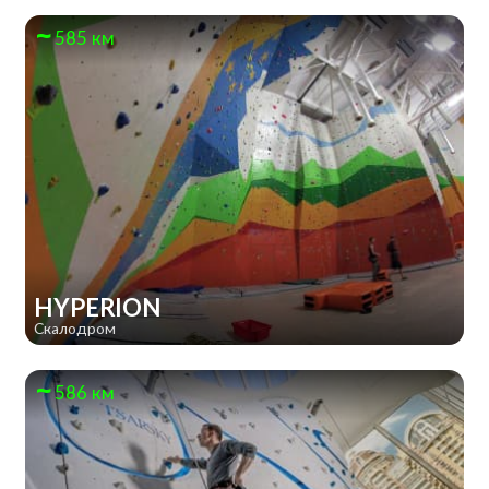
585 км
HYPERION
Скалодром
586 км