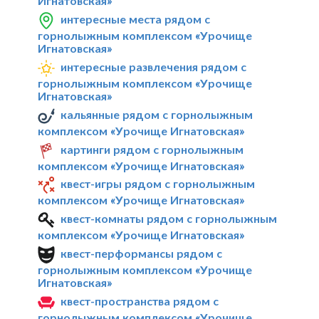
Игнатовская»
интересные места рядом с
горнолыжным комплексом «Урочище
Игнатовская»
интересные развлечения рядом с
горнолыжным комплексом «Урочище
Игнатовская»
кальянные рядом с горнолыжным
комплексом «Урочище Игнатовская»
картинги рядом с горнолыжным
комплексом «Урочище Игнатовская»
квест-игры рядом с горнолыжным
комплексом «Урочище Игнатовская»
квест-комнаты рядом с горнолыжным
комплексом «Урочище Игнатовская»
квест-перформансы рядом с
горнолыжным комплексом «Урочище
Игнатовская»
квест-пространства рядом с
горнолыжным комплексом «Урочище