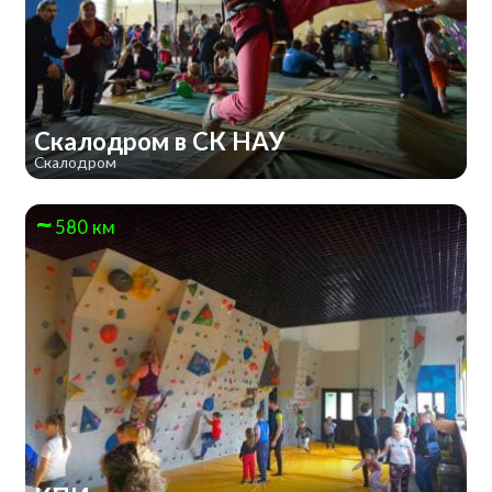
Скалодром в СК НАУ
Скалодром
580 км