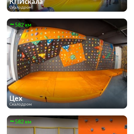
КПИскала
Скалодром
582 км
Цех
Скалодром
582 км