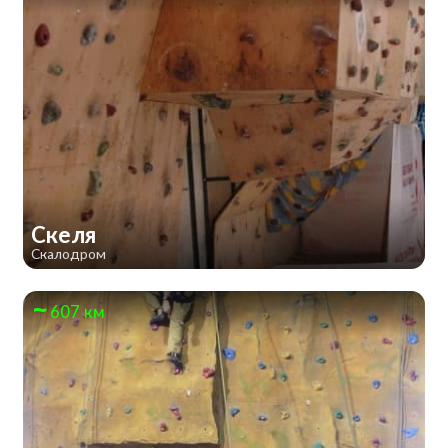
Скеля
Скалодром
607 км