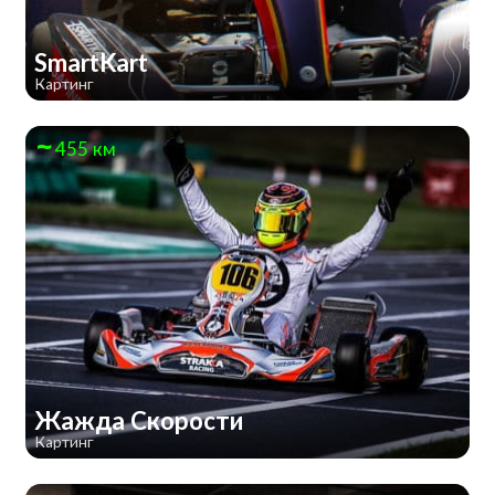
SmartKart
Картинг
455 км
Жажда Скорости
Картинг