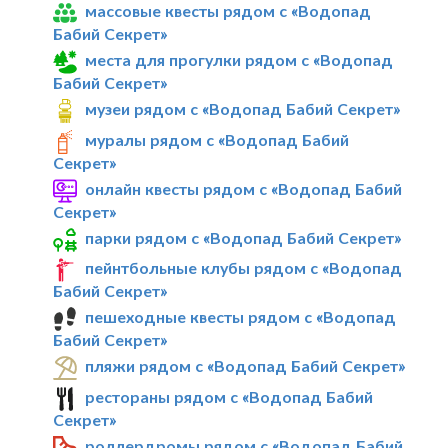
массовые квесты рядом с «Водопад
Бабий Секрет»
места для прогулки рядом с «Водопад
Бабий Секрет»
музеи рядом с «Водопад Бабий Секрет»
муралы рядом с «Водопад Бабий
Секрет»
онлайн квесты рядом с «Водопад Бабий
Секрет»
парки рядом с «Водопад Бабий Секрет»
пейнтбольные клубы рядом с «Водопад
Бабий Секрет»
пешеходные квесты рядом с «Водопад
Бабий Секрет»
пляжи рядом с «Водопад Бабий Секрет»
рестораны рядом с «Водопад Бабий
Секрет»
роллердромы рядом с «Водопад Бабий