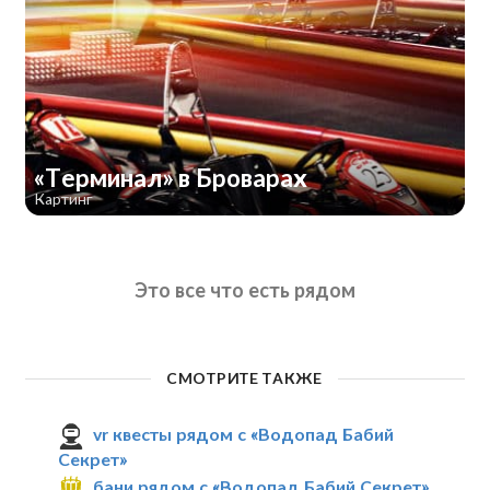
«Терминал» в Броварах
Картинг
Это все что есть рядом
СМОТРИТЕ ТАКЖЕ
vr квесты рядом с «Водопад Бабий
Секрет»
бани рядом с «Водопад Бабий Секрет»