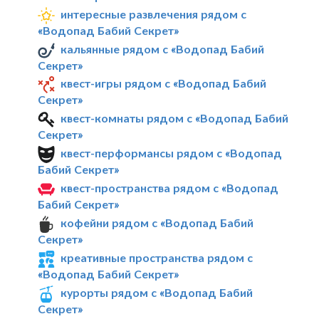
интересные развлечения рядом с
«Водопад Бабий Секрет»
кальянные рядом с «Водопад Бабий
Секрет»
квест-игры рядом с «Водопад Бабий
Секрет»
квест-комнаты рядом с «Водопад Бабий
Секрет»
квест-перформансы рядом с «Водопад
Бабий Секрет»
квест-пространства рядом с «Водопад
Бабий Секрет»
кофейни рядом с «Водопад Бабий
Секрет»
креативные пространства рядом с
«Водопад Бабий Секрет»
курорты рядом с «Водопад Бабий
Секрет»