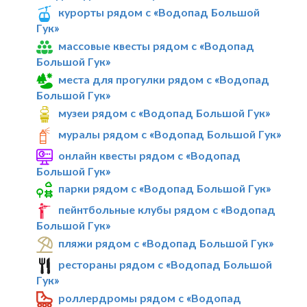
курорты рядом с «Водопад Большой
Гук»
массовые квесты рядом с «Водопад
Большой Гук»
места для прогулки рядом с «Водопад
Большой Гук»
музеи рядом с «Водопад Большой Гук»
муралы рядом с «Водопад Большой Гук»
онлайн квесты рядом с «Водопад
Большой Гук»
парки рядом с «Водопад Большой Гук»
пейнтбольные клубы рядом с «Водопад
Большой Гук»
пляжи рядом с «Водопад Большой Гук»
рестораны рядом с «Водопад Большой
Гук»
роллердромы рядом с «Водопад