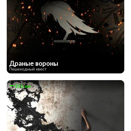
Драные вороны
Пешеходный квест
456 км