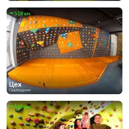
518 км
Цех
Скалодром
519 км