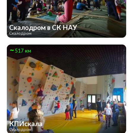
Скалодром в СК НАУ
Скалодром
517 км
КПИскала
Скалодром