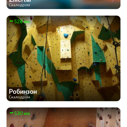
Скалодром
528 км
Робинзон
Скалодром
530 км