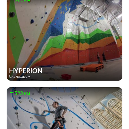
HYPERION
Скалодром
523 км