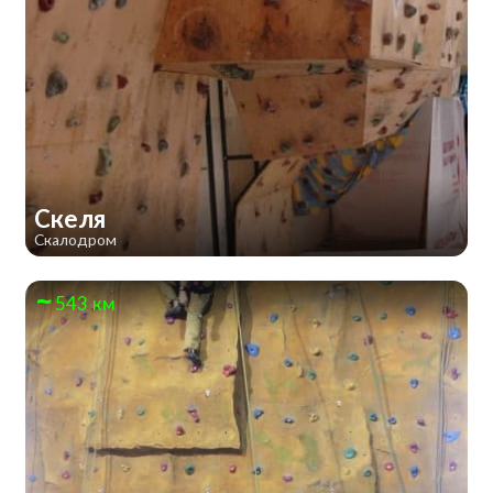
Скеля
Скалодром
543 км