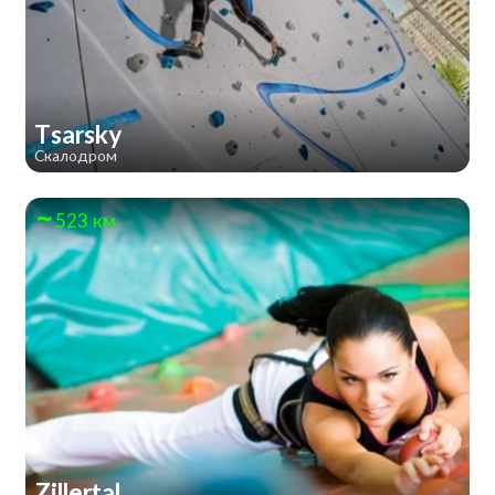
Tsarsky
Скалодром
523 км
Zillertal