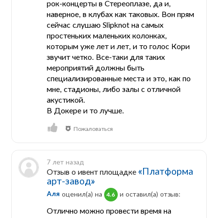
рок-концерты в Стереоплазе, да и,
наверное, в клубах как таковых. Вон прям
сейчас слушаю Slipknot на самых
простеньких маленьких колонках,
которым уже лет и лет, и то голос Кори
звучит четко. Все-таки для таких
мероприятий должны быть
специализированные места и это, как по
мне, стадионы, либо залы с отличной
акустикой.
В Докере и то лучше.
Пожаловаться
7 лет назад
«Платформа
Отзыв о ивент площадке
арт-завод»
Аля
оценил(а) на
и оставил(a) отзыв:
4.6
Отлично можно провести время на