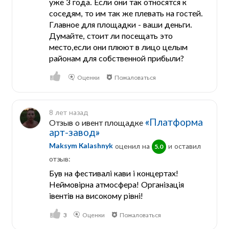
уже 3 года. Если они так относятся к
соседям, то им так же плевать на гостей.
Главное для площадки - ваши деньги.
Думайте, стоит ли посещать это
место,если они плюют в лицо целым
районам для собственной прибыли?
Оценки
Пожаловаться
8 лет назад
«Платформа
Отзыв о ивент площадке
арт-завод»
Maksym Kalashnyk
оценил на
и оставил
5.0
отзыв:
Був на фестивалі кави і концертах!
Неймовірна атмосфера! Організація
івентів на високому рівні!
3
Оценки
Пожаловаться