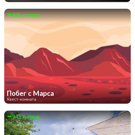
805 метров
Побег с Марса
Квест-комната
945 метров