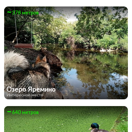
378 метров
Озеро Яремино
Интересное место
640 метров