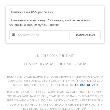
Подписка на RSS рассылку
Подпишитесь на нашу RSS ленту, чтобы первыми
узнавать о новых публикациях.
Подписаться
© 2015-2026 FUNTIME
FUNTIME.KYIV.UA
•
FUNTIME.COM.UA
ВСЕ ПРАВА ЗАЩИЩЕНЫ. ИСПОЛЬЗОВАНИЕ МАТЕРИАЛОВ САЙТА
РАЗРЕШАЕТСЯ ТОЛЬКО ПРИ УСЛОВИИ ПРЯМОЙ, ОТКРЫТОЙ ДЛЯ
ПОИСКОВЫХ СИСТЕМ, ГИПЕРССЫЛКИ НА
FUNTIME.KIEV.UA
ВСЯ ИНФОРМАЦИЯ, ПРЕДСТАВЛЕННАЯ НА ДАННОМ ВЕБ-РЕСУРСЕ,
ПРЕДНАЗНАЧЕНА ДЛЯ ЛИЦ СТАРШЕ 21 ГОДА, ИСКЛЮЧИТЕЛЬНО
ДЛЯ ОЗНАКОМЛЕНИЯ, ПО ПРИНЦИПУ «КАК ЕСТЬ», БЕЗ ГАРАНТИЙ
ПОЛНОТЫ, ТОЧНОСТИ, АКТУАЛЬНОСТИ, СВОЕВРЕМЕННОСТИ, И
БЕЗ ИНЫХ ПОДРАЗУМЕВАЕМЫХ ГАРАНТИЙ.