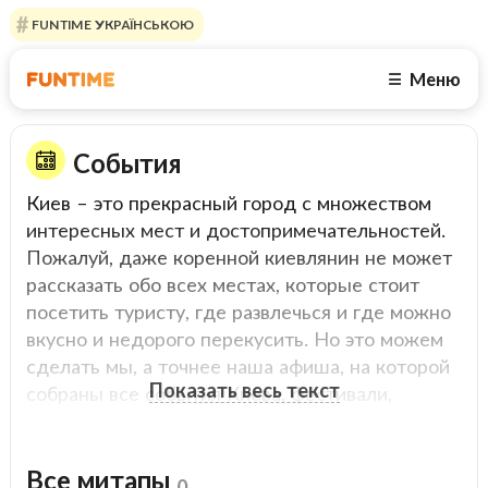
FUNTIME УКРАЇНСЬКОЮ
Меню
☰
События
Киев – это прекрасный город с множеством
интересных мест и достопримечательностей.
Пожалуй, даже коренной киевлянин не может
рассказать обо всех местах, которые стоит
посетить туристу, где развлечься и где можно
вкусно и недорого перекусить. Но это можем
сделать мы, а точнее наша афиша, на которой
Показать весь текст
собраны все события Киева, фестивали,
разнообразные ярмарки, концерты, спортивные
мероприятия и квесты. Мы с удовольствием
подскажем Вам, чем заняться на выходных и в
Все митапы
0