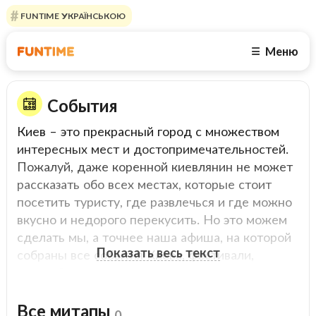
FUNTIME УКРАЇНСЬКОЮ
Меню
☰
События
Киев – это прекрасный город с множеством
интересных мест и достопримечательностей.
Пожалуй, даже коренной киевлянин не может
рассказать обо всех местах, которые стоит
посетить туристу, где развлечься и где можно
вкусно и недорого перекусить. Но это можем
сделать мы, а точнее наша афиша, на которой
Показать весь текст
собраны все события Киева, фестивали,
разнообразные ярмарки, концерты, спортивные
мероприятия и квесты. Мы с удовольствием
подскажем Вам, чем заняться на выходных и в
Все митапы
0